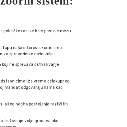
zborni sistem:
 i političke razlike koje postoje među
zastupa naše interese, kome smo
an za sprovođenje naše volјe;
n koji ne sprečava ostvarivanje
edstavnicima (za vreme celokupnog
svoj mandat odgovaraju nama kao
, ali ne negira postojanje različitih
 udruživanje volјe građana oko