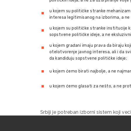
političkih ideja, a ne za uzurpiranje volјe
u kojem su političke stranke mehanizam
interesa legitimisanog na izborima, a ne 
u kojem su političke stranke institucije
sopstvene političke ideje, a ne eksluziv
u kojem građani imaju prava da biraju koj
otelotvorenje javnog interesa, ali i da
da kandiduju sopstvene političke ideje;
u kojem ćemo birati najbolјe, a ne najman
u kojem ćemo glasati za nešto, a ne pro
Srbiji je potreban izborni sistem koji već