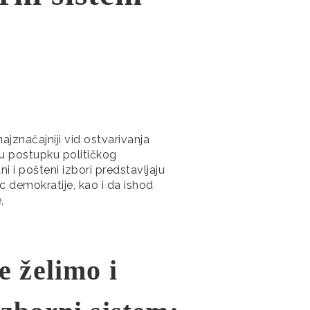
ajznačajniji vid ostvarivanja
u postupku političkog
i i pošteni izbori predstavlјaju
c demokratije, kao i da ishod
,
e želimo i