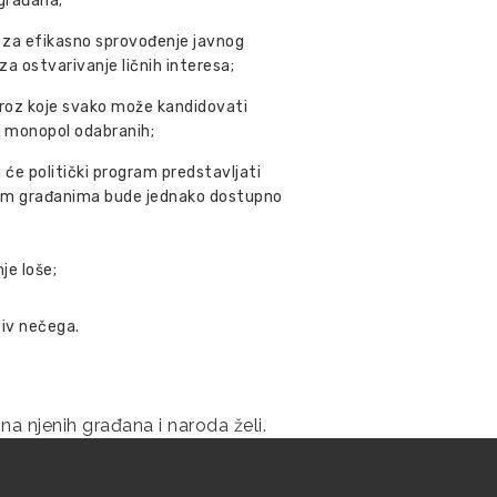
 građana;
 za efikasno sprovođenje javnog
za ostvarivanje ličnih interesa;
 kroz koje svako može kandidovati
ni monopol odabranih;
i će politički program predstavlјati
 svim građanima bude jednako dostupno
je loše;
tiv nečega.
ina njenih građana i naroda želi.