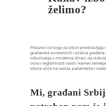
želimo?
Polazeći od toga da izbori predstavlјaju n
građanske suverenosti i učešća građana 
odlučivanja u modernoj državi, da slobodn
osnov legitimnosti vlasti i kamen temelјa
izbora utiče na sastav parlamenta i vlade
Mi, građani Srbij