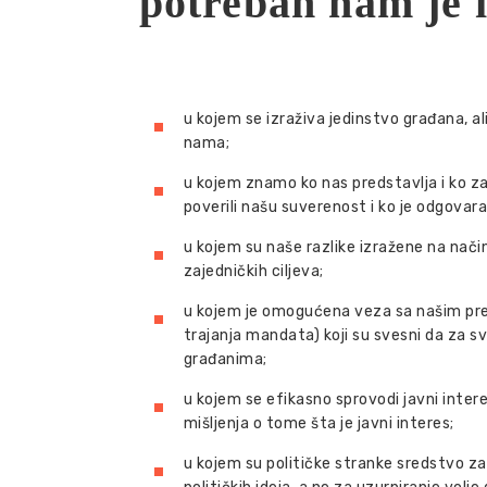
potreban nam je i
u kojem se izraživa jedinstvo građana, ali
nama;
u kojem znamo ko nas predstavlјa i ko 
poverili našu suverenost i ko je odgovar
u kojem su naše razlike izražene na nači
zajedničkih cilјeva;
u kojem je omogućena veza sa našim pr
trajanja mandata) koji su svesni da za 
građanima;
u kojem se efikasno sprovodi javni interes
mišlјenja o tome šta je javni interes;
u kojem su političke stranke sredstvo za