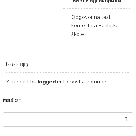
бисте одговорили
Odgovor na test
komentara Političke
škole
Leave a reply
You must be
logged in
to post a comment.
Pretraži sajt