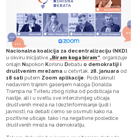
Nacionalna koalicija za decentralizaciju (NKD)
,
u okviru inicijative
„Biram koga biram“
, organizuje
onlajn
N
apokon
K
orisnu
D
ebatu
o demokratiji i
društvenim mrežama
u četvrtak,
28. januara
od
18 sati
putem
Zoom aplikacije
. Podstaknuti
nedavnim trajnim gašenjem naloga Donalda
Trampa na Tviteru zbog rizika od podsticaja na
nasilje, ali i u svetlu sve intenzivnijeg uticaja
društvenih mreža na (dez)informisanje ljudi i
javnosti, na debati ćemo se osvrnuti kako na
pozitivne uticaje, tako i na negativne posledice
društvenih mreža na demokratiju.