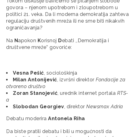
Tokom diskusije bavićemo se pitanjem slobode
govora – njenom upotrebom i zloupotrebom u
politici 21. veka. Da li moderna demokratija zahteva
regulaciju društvenih mreža ili ne sme biti nikakvih
ograničavanja?
Na
N
apokon
K
orisnoj
D
ebati ,,Demokratija i
društvene mreže’’ govoriće:
Vesna Pešić
, sociološkinja
Milan Antonijević
, izvršni direktor
Fondacije za
otvoreno društvo
Zoran Stanojević
, urednik internet portala
RTS-
a
Slobodan Georgiev
, direktor
Newsmax Adria
Debatu moderira
Antonela Riha
Da biste pratili debatu i bili u mogućnosti da