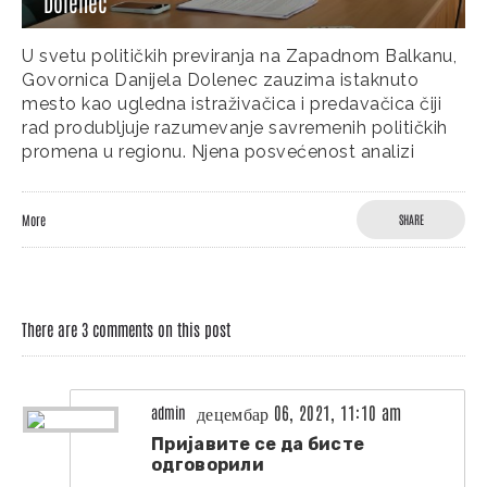
Dolenec
U svetu političkih previranja na Zapadnom Balkanu,
Govornica Danijela Dolenec zauzima istaknuto
mesto kao ugledna istraživačica i predavačica čiji
rad produbljuje razumevanje savremenih političkih
promena u regionu. Njena posvećenost analizi
More
SHARE
There are 3 comments on this post
децембар 06, 2021, 11:10 am
admin
Пријавите се да бисте
одговорили