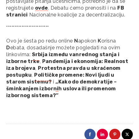
postavljate pitanja učesnicima, potrebno je da se
registrujete
ovde
. Debatu ćemo prenositi i na
FB
stranici
Nacionalne koalicije za decentralizaciju.
*************************
Ovo je šesta po redu online
N
apokon
K
orisna
D
ebata, dosadašnje možete pogledati na ovim
linkovima:
Srbija između vanrednog stanja i
izborne trke
,
Pandemija i ekonomija: Realnost
iza brojeva
,
Protestna pravda u skraćenom
postupku
,
Političke promene: Novi ljudi u
starom sistemu?
i
,,Kako do demokratije –
šminkanjem izbornih uslova ili promenom
izbornog sistema?’’