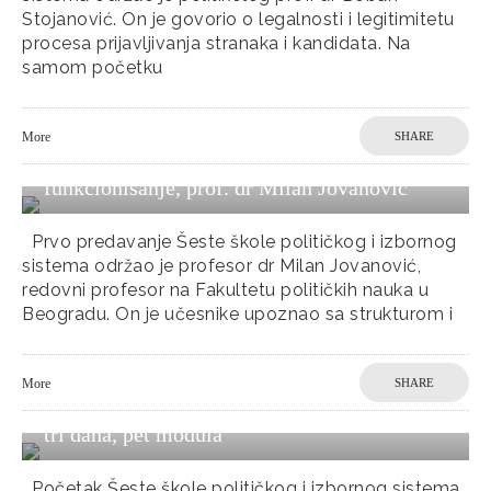
Stojanović. On je govorio o legalnosti i legitimitetu
procesa prijavljivanja stranaka i kandidata. Na
samom početku
More
SHARE
Prvi modul: Politički sistem – Struktura i
funkcionisanje, prof. dr Milan Jovanović
Prvo predavanje Šeste škole političkog i izbornog
sistema održao je profesor dr Milan Jovanović,
redovni profesor na Fakultetu političkih nauka u
Beogradu. On je učesnike upoznao sa strukturom i
More
SHARE
Šesta škola političkog i izbornog sistema –
tri dana, pet modula
Početak Šeste škole političkog i izbornog sistema