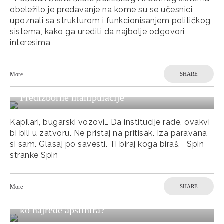
obeležilo je predavanje na kome su se učesnici
upoznali sa strukturom i funkcionisanjem političkog
sistema, kako ga urediti da najbolje odgovori
interesima
More
SHARE
Predizborne manipulacije
Kapilari, bugarski vozovi… Da institucije rade, ovakvi
bi bili u zatvoru. Ne pristaj na pritisak. Iza paravana
si sam. Glasaj po savesti. Ti biraj koga biraš. Spin
stranke Spin
More
SHARE
Dekonstrukcija apstinencije: Ko najčešće, a
ko najređe apstinira?