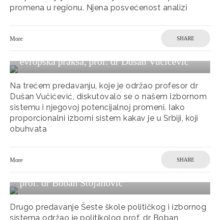
promena u regionu. Njena posvećenost analizi
More
SHARE
Treći modul: Alternativni izborni sistemi i
evropska praksa, prof. dr Dušan Vučićević
Na trećem predavanju, koje je održao profesor dr
Dušan Vučićević, diskutovalo se o našem izbornom
sistemu i njegovoj potencijalnoj promeni. Iako
proporcionalni izborni sistem kakav je u Srbiji, koji
obuhvata
Drugi modul: Legalnosti i legitimitetu
More
SHARE
procesa prijavljivanja stranaka i kandidata,
prof. dr Boban Stojanović
Drugo predavanje Šeste škole političkog i izbornog
sistema održao je politikolog prof. dr Boban