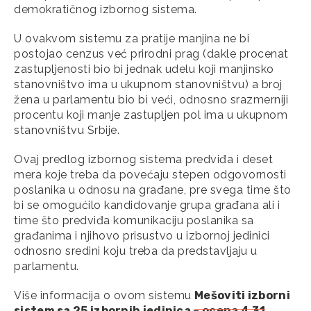
demokratičnog izbornog sistema.
U ovakvom sistemu za pratije manjina ne bi
postojao cenzus već prirodni prag (dakle procenat
zastupljenosti bio bi jednak udelu koji manjinsko
stanovništvo ima u ukupnom stanovništvu) a broj
žena u parlamentu bio bi veći, odnosno srazmerniji
procentu koji manje zastupljen pol ima u ukupnom
stanovništvu Srbije.
Ovaj predlog izbornog sistema predviđa i deset
mera koje treba da povećaju stepen odgovornosti
poslanika u odnosu na građane, pre svega time što
bi se omogućilo kandidovanje grupa građana ali i
time što predviđa komunikaciju poslanika sa
građanima i njihovo prisustvo u izbornoj jedinici
odnosno sredini koju treba da predstavljaju u
parlamentu.
Više informacija o ovom sistemu
Mešoviti izborni
sistem sa 25 izbornih jedinica – ocena 4,31