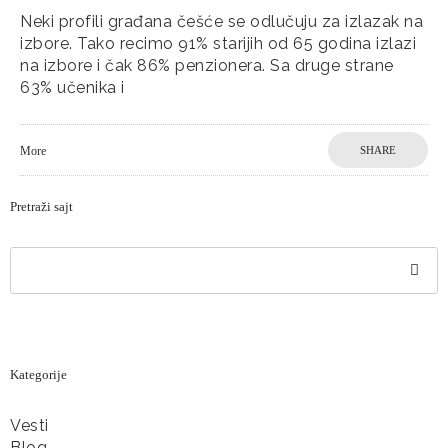
Neki profili građana češće se odlučuju za izlazak na
izbore. Tako recimo 91% starijih od 65 godina izlazi
na izbore i čak 86% penzionera. Sa druge strane
63% učenika i
More
SHARE
Pretraži sajt
Kategorije
Vesti
Blog