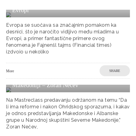
Uspon političke desnice među mladima u
Evropi
Evropa se suočava sa značajnim pomakom ka
desnici, što je naročito vidljivo među mladima u
Evropi, a primer fantastične primere ovog
fenomena je Fajnenšl tajms (Financial times)
izdvoio u nekoliko
Reforme i Odgovornost: Analiza Nakon
More
SHARE
Ohridskog Sporazuma u Severnoj
Makedoniji – Zoran Nečev
Na Mastreclass predavanju održanom na temu “Da
li ima reforme i nakon Ohridskog sporazuma, i kakav
je odnos predstavljanja Makedonske i Albanske
grupe u Narodnoj skupštini Severne Makedonije,”
Zoran Nečev,