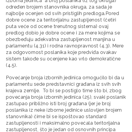
izborna jedinica* a broj poslanika (iz tog okruga)
određen brojem stanovnika okruga, za sada je
najbolje ocenjen od svih pristiglih predloga.Pored
dobre ocene za teritorijalnu zastupljenost (četiri
puta veće od ocene trenutnog sistema) ovaj
predlog dobio je dobre ocene i za mere kojima se
obezbeđuju adekvatna zastupljenost manjina u
parlamentu (4.31) i rodna ravnopravnost (4.3). Mere
za odgovornost poslanika koje predviđa ovakav
sistem takođe su ocenjene kao vrlo demokratične
(4.5).
Povećanje broja izbornih jedinica omogućilo bi da u
parlamentu sede predstavnici građana iz svih svih
krajeva zemlje. To bi se postiglo time što bi, zbog
povećanja broja izbornih jedinica (25), svaki poslanik
zastupao približno isti broj građana (jer je broj
poslanika iz neke izborne jedinice uslovljen brojem
stanovnika) čime bi se ispoštovao standard
zastupljenosti i maksimalno povećala teritorijalna
zastupljenost, što je jedan od osnovnih principa