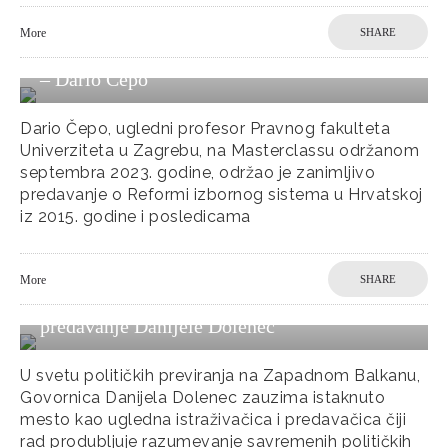
Reforma Izbornog Sistema u Hrvatskoj:
More
SHARE
Efekti Personalizacije Parlamentarnih Izbora
– Dario Čepo
Dario Čepo, ugledni profesor Pravnog fakulteta
Univerziteta u Zagrebu, na Masterclassu održanom
septembra 2023. godine, održao je zanimljivo
predavanje o Reformi izbornog sistema u Hrvatskoj
iz 2015. godine i posledicama
Ima li prostora za zeleno-leve ideje na
More
SHARE
Zapadnom Balkanu – Masterclass
predavanje Danijele Dolenec
U svetu političkih previranja na Zapadnom Balkanu,
Govornica Danijela Dolenec zauzima istaknuto
mesto kao ugledna istraživačica i predavačica čiji
rad produbljuje razumevanje savremenih političkih