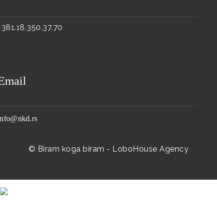
+381.18.350.37.70
Email
info@nkd.rs
© Biram koga biram -
LoboHouse Agency