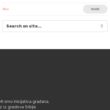
More
SHARE
Mi smo inicijativa građana,
iz 11 gradova Srbije,