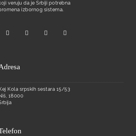
koji veruju da je Srbiji potrebna
promena izbornog sistema.
Adresa
Kej Kola srpskih sestara 15/53
Niš, 18000
Srbija
Telefon