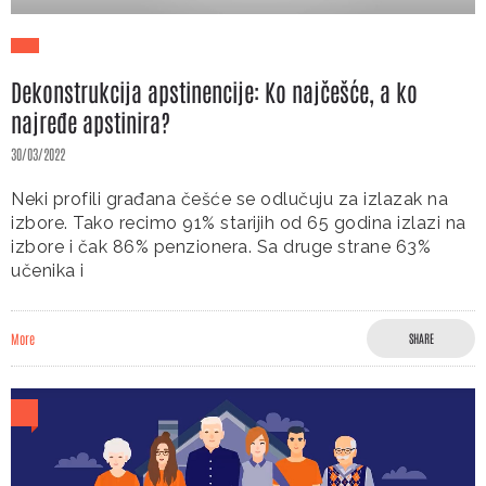
Dekonstrukcija apstinencije: Ko najčešće, a ko
najređe apstinira?
30/03/2022
Neki profili građana češće se odlučuju za izlazak na
izbore. Tako recimo 91% starijih od 65 godina izlazi na
izbore i čak 86% penzionera. Sa druge strane 63%
učenika i
More
SHARE