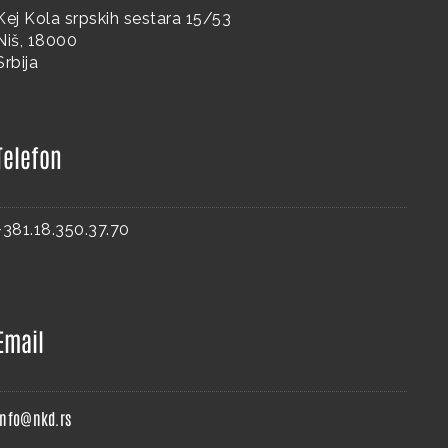
Kej Kola srpskih sestara 15/53
Niš, 18000
Srbija
Telefon
+381.18.350.37.70
Email
info@nkd.rs