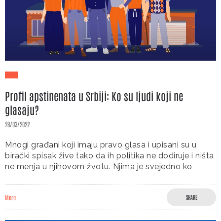
Profil apstinenata u Srbiji: Ko su ljudi koji ne
glasaju?
28/03/2022
Mnogi građani koji imaju pravo glasa i upisani su u
birački spisak žive tako da ih politika ne dodiruje i ništa
ne menja u njihovom žvotu. Njima je svejedno ko
More
SHARE