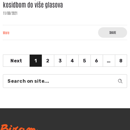
kosidbom do više glasova
11/08/2021
More
SHARE
Next
1
2
3
4
5
6
…
8