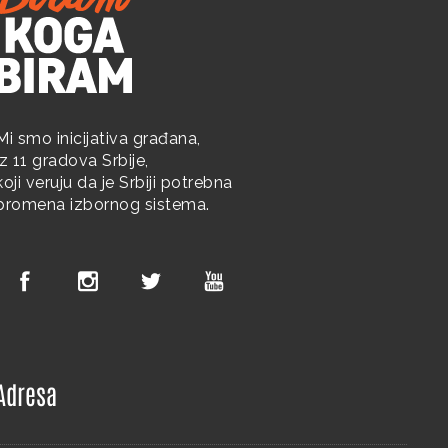
Mi smo inicijativa građana,
iz 11 gradova Srbije,
koji veruju da je Srbiji potrebna
promena izbornog sistema.
Adresa