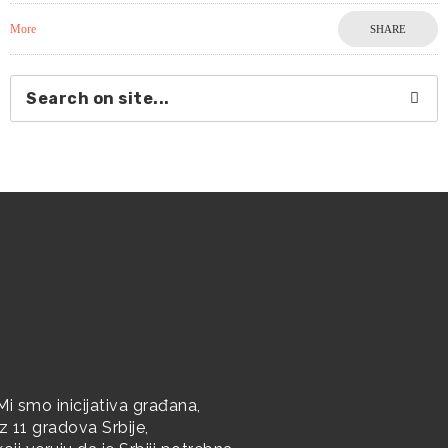
More
SHARE
Mi smo inicijativa građana,
iz 11 gradova Srbije,