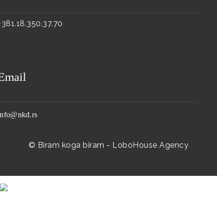
+381.18.350.37.70
Email
info@nkd.rs
© Biram koga biram -
LoboHouse Agency