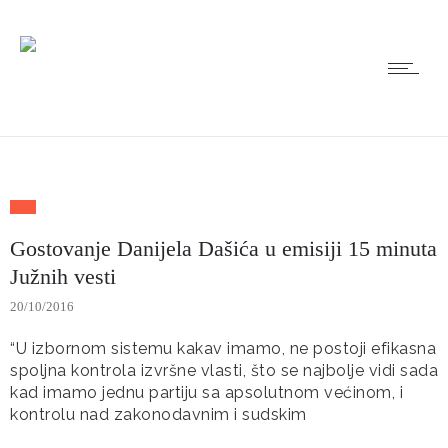
Gostovanje Danijela Dašića u emisiji 15 minuta
Južnih vesti
20/10/2016
“U izbornom sistemu kakav imamo, ne postoji efikasna
spoljna kontrola izvršne vlasti, što se najbolje vidi sada
kad imamo jednu partiju sa apsolutnom većinom, i
kontrolu nad zakonodavnim i sudskim