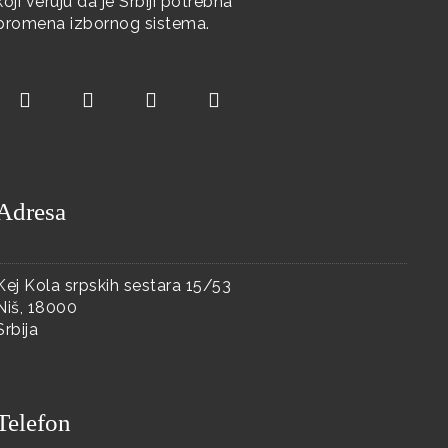
koji veruju da je Srbiji potrebna
promena izbornog sistema.
Adresa
Kej Kola srpskih sestara 15/53
Niš, 18000
Srbija
Telefon