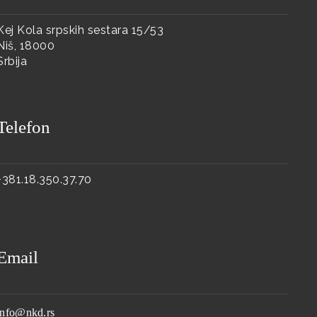
Kej Kola srpskih sestara 15/53
Niš, 18000
Srbija
Telefon
+381.18.350.37.70
Email
info@nkd.rs