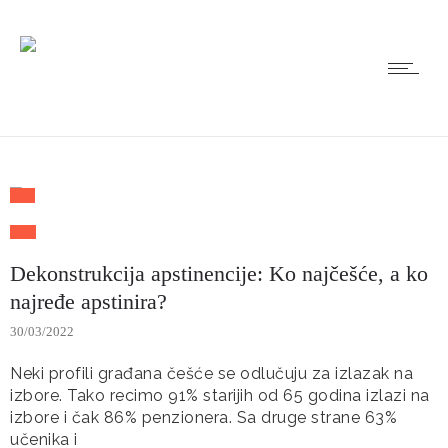
Dekonstrukcija apstinencije: Ko najčešće, a ko
najređe apstinira?
30/03/2022
Neki profili građana češće se odlučuju za izlazak na
izbore. Tako recimo 91% starijih od 65 godina izlazi na
izbore i čak 86% penzionera. Sa druge strane 63%
učenika i