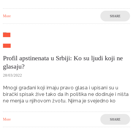
More
SHARE
Profil apstinenata u Srbiji: Ko su ljudi koji ne
glasaju?
28/03/2022
Mnogi građani koji imaju pravo glasa i upisani su u
birački spisak žive tako da ih politika ne dodiruje i ništa
ne menja u njihovom žvotu. Njima je svejedno ko
More
SHARE