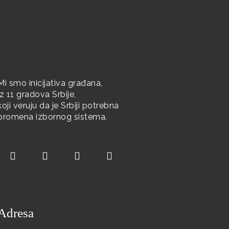
Mi smo inicijativa građana,
iz 11 gradova Srbije,
koji veruju da je Srbiji potrebna
promena izbornog sistema.
Adresa