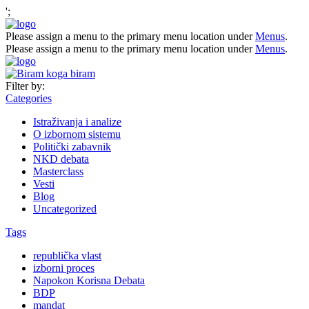
';
Please assign a menu to the primary menu location under
Menus
.
Please assign a menu to the primary menu location under
Menus
.
Filter by:
Categories
Istraživanja i analize
O izbornom sistemu
Politički zabavnik
NKD debata
Masterclass
Vesti
Blog
Uncategorized
Tags
republička vlast
izborni proces
Napokon Korisna Debata
BDP
mandat