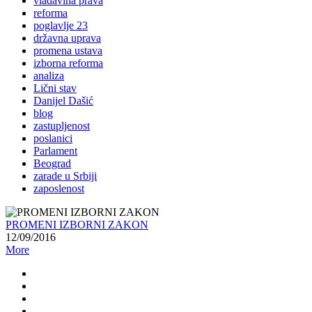
vladavina prava
reforma
poglavlje 23
državna uprava
promena ustava
izborna reforma
analiza
Lični stav
Danijel Dašić
blog
zastupljenost
poslanici
Parlament
Beograd
zarade u Srbiji
zaposlenost
PROMENI IZBORNI ZAKON
12/09/2016
More