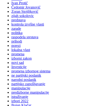
Ivan Protić
Čedomir Jovanović
Zoran Stojiljković
zijah sokolovic
predstava
kontrola izvršne vlasti
zarade
politika
raspodela srestava
prihodi
porezi
lokalna vlast
promena
izborni zakon
novi sad
Investicije
promena izbornog sistema
ne partijski poslanik
narodni poslanik
partijsko zapošljavanje
manipulacije
predizborne manipulacije
istraživanje
izbori 2022
Bojan Klačar