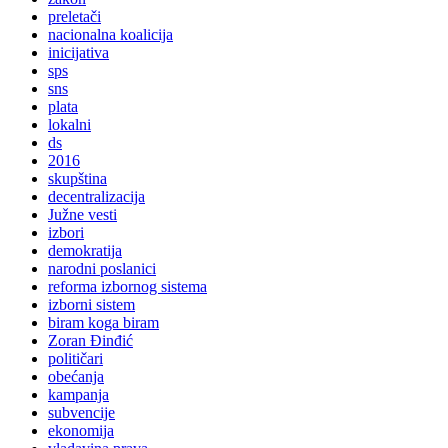
preletači
nacionalna koalicija
inicijativa
sps
sns
plata
lokalni
ds
2016
skupština
decentralizacija
Južne vesti
izbori
demokratija
narodni poslanici
reforma izbornog sistema
izborni sistem
biram koga biram
Zoran Đinđić
političari
obećanja
kampanja
subvencije
ekonomija