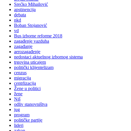
Srećko Mihailović
apstinencija
debata
nkd
Boban Stojanović
vd
Bus izborne reforme 2018
zagađenje vazduha
zagađanje
aerozagađenje
nedostaci aktuelnog izbornog sistema
trgovina uticajem
politički klijentelizam
cenzus
migracija
centrlizacija
Žene u politici
žene
Niš
odliv stanovništva
jug
program
političke partije
lideri
zakon