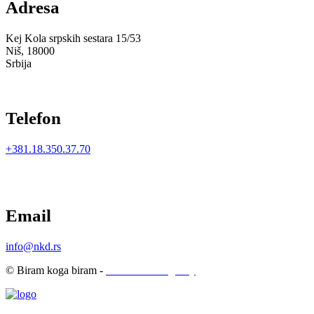
Adresa
Kej Kola srpskih sestara 15/53
Niš, 18000
Srbija
Telefon
+381.18.350.37.70
Email
info@nkd.rs
© Biram koga biram -
LoboHouse Agency