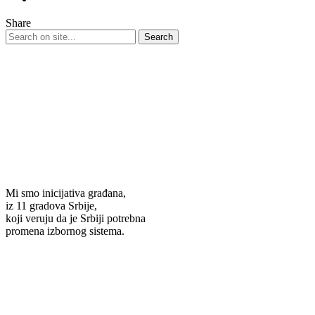
Share
Mi smo inicijativa građana,
iz 11 gradova Srbije,
koji veruju da je Srbiji potrebna
promena izbornog sistema.