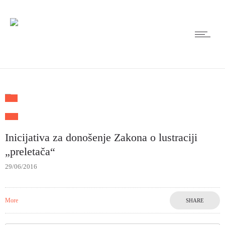
Inicijativa za donošenje Zakona o lustraciji
„preletača“
29/06/2016
More
SHARE