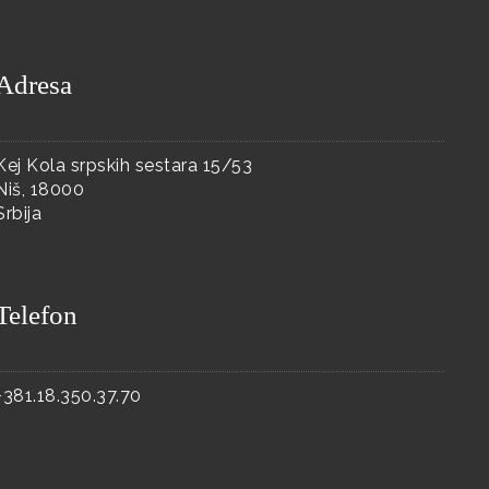
Adresa
Kej Kola srpskih sestara 15/53
Niš, 18000
Srbija
Telefon
+381.18.350.37.70