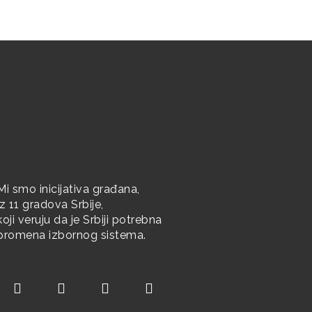
Mi smo inicijativa građana,
iz 11 gradova Srbije,
koji veruju da je Srbiji potrebna
promena izbornog sistema.