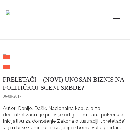
PRELETAČI – (NOVI) UNOSAN BIZNIS NA
POLITIČKOJ SCENI SRBIJE?
06/09/2017
Autor: Danijel Dašić Nacionalna koalicija za
decentralizaciju je pre više od godinu dana pokrenula
Inicijativu za donošenje Zakona o lustraciji „preletača“
kojim bi se sprečilo prekrajanje izborne volje građana.