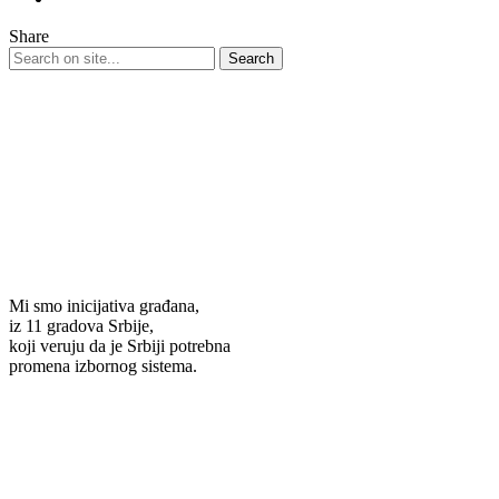
Share
Mi smo inicijativa građana,
iz 11 gradova Srbije,
koji veruju da je Srbiji potrebna
promena izbornog sistema.