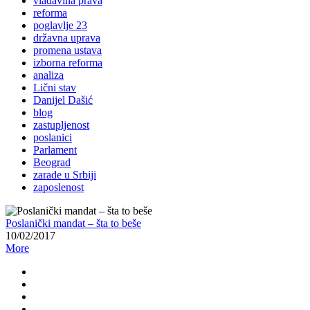
vladavina prava
reforma
poglavlje 23
državna uprava
promena ustava
izborna reforma
analiza
Lični stav
Danijel Dašić
blog
zastupljenost
poslanici
Parlament
Beograd
zarade u Srbiji
zaposlenost
Poslanički mandat – šta to beše
10/02/2017
More