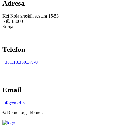
Adresa
Kej Kola srpskih sestara 15/53
Niš, 18000
Srbija
Telefon
+381.18.350.37.70
Email
info@nkd.rs
© Biram koga biram -
LoboHouse Agency