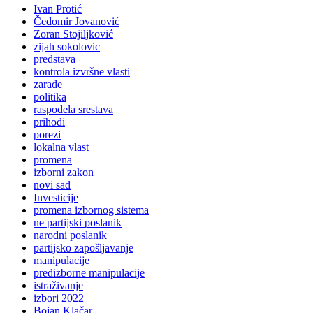
Ivan Protić
Čedomir Jovanović
Zoran Stojiljković
zijah sokolovic
predstava
kontrola izvršne vlasti
zarade
politika
raspodela srestava
prihodi
porezi
lokalna vlast
promena
izborni zakon
novi sad
Investicije
promena izbornog sistema
ne partijski poslanik
narodni poslanik
partijsko zapošljavanje
manipulacije
predizborne manipulacije
istraživanje
izbori 2022
Bojan Klačar