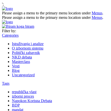
';
Please assign a menu to the primary menu location under
Menus
.
Please assign a menu to the primary menu location under
Menus
.
Filter by:
Categories
Istraživanja i analize
O izbornom sistemu
Politički zabavnik
NKD debata
Masterclass
Vesti
Blog
Uncategorized
Tags
republička vlast
izborni proces
Napokon Korisna Debata
BDP
mandat