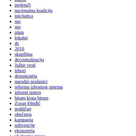
preletači
nacionalna koalicija
inicijativa
sps
sns
plata
lokalni
ds
2016
skupština
decentralizacija
Južne vesti
izbori
demokratija
narodni poslanici
reforma izbornog sistema
izborni sistem
biram koga biram
Zoran Đinđić
političari
obećanja
kampanja
subvencije
ekonomija