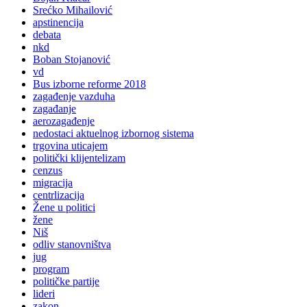
Srećko Mihailović
apstinencija
debata
nkd
Boban Stojanović
vd
Bus izborne reforme 2018
zagađenje vazduha
zagađanje
aerozagađenje
nedostaci aktuelnog izbornog sistema
trgovina uticajem
politički klijentelizam
cenzus
migracija
centrlizacija
Žene u politici
žene
Niš
odliv stanovništva
jug
program
političke partije
lideri
zakon